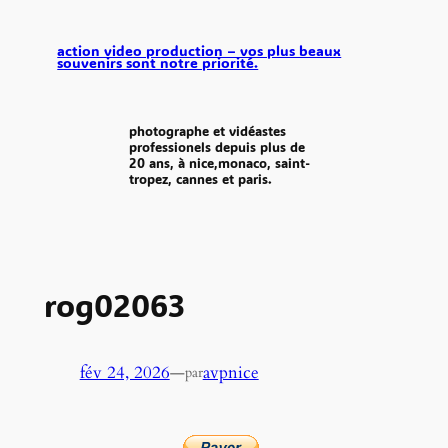
aller
au
action video production – vos plus beaux
souvenirs sont notre priorité.
contenu
photographe et vidéastes
professionels depuis plus de
20 ans, à nice,monaco, saint-
tropez, cannes et paris.
rog02063
fév 24, 2026
—
avpnice
par