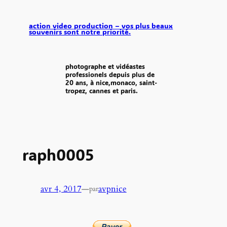
aller
au
action video production – vos plus beaux
souvenirs sont notre priorité.
contenu
photographe et vidéastes
professionels depuis plus de
20 ans, à nice,monaco, saint-
tropez, cannes et paris.
raph0005
avr 4, 2017
—
avpnice
par