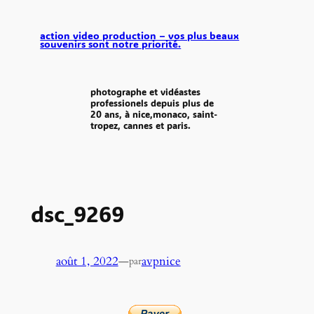
aller
au
action video production – vos plus beaux
souvenirs sont notre priorité.
contenu
photographe et vidéastes
professionels depuis plus de
20 ans, à nice,monaco, saint-
tropez, cannes et paris.
dsc_9269
août 1, 2022
—
avpnice
par