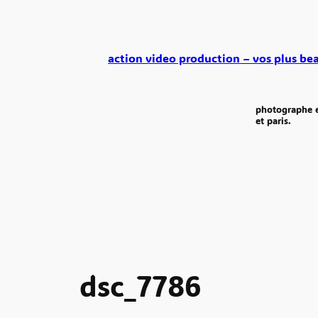
aller
au
contenu
action video production – vos plus bea
photographe e
et paris.
dsc_7786