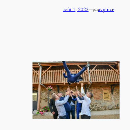
août 1, 2022
—
avpnice
par