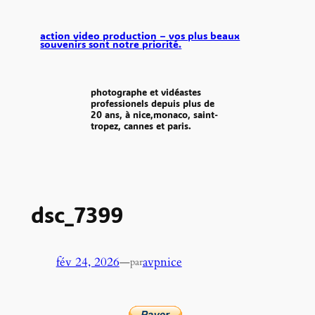
aller
au
action video production – vos plus beaux
souvenirs sont notre priorité.
contenu
photographe et vidéastes
professionels depuis plus de
20 ans, à nice,monaco, saint-
tropez, cannes et paris.
dsc_7399
fév 24, 2026
—
avpnice
par