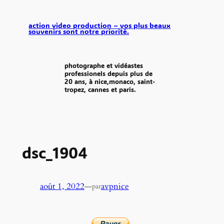
aller
au
action video production – vos plus beaux
souvenirs sont notre priorité.
contenu
photographe et vidéastes
professionels depuis plus de
20 ans, à nice,monaco, saint-
tropez, cannes et paris.
dsc_1904
août 1, 2022
—
avpnice
par