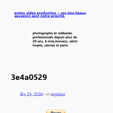
aller
au
action video production – vos plus beaux
souvenirs sont notre priorité.
contenu
photographe et vidéastes
professionels depuis plus de
20 ans, à nice,monaco, saint-
tropez, cannes et paris.
3e4a0529
fév 24, 2026
—
avpnice
par